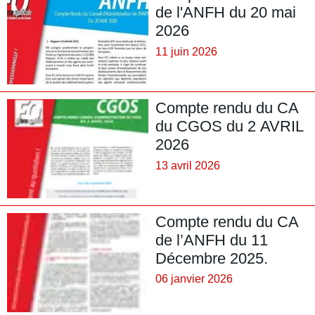
de l'ANFH du 20 mai
2026
11 juin 2026
Compte rendu du CA
du CGOS du 2 AVRIL
2026
13 avril 2026
Compte rendu du CA
de l’ANFH du 11
Décembre 2025.
06 janvier 2026