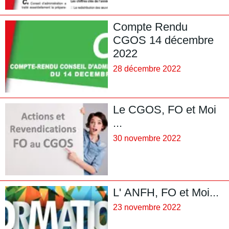
Compte Rendu
CGOS 14 décembre
2022
28 décembre 2022
Le CGOS, FO et Moi
...
30 novembre 2022
L' ANFH, FO et Moi...
23 novembre 2022