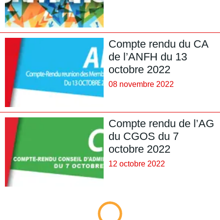
Compte rendu du CA
de l’ANFH du 13
octobre 2022
08 novembre 2022
Compte rendu de l’AG
du CGOS du 7
octobre 2022
12 octobre 2022