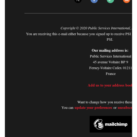
Copyright © 2020 Public Services International, All 
You are receiving this e-mail either because you signed up to receive PSI in
PSI.
Our mailing address is:
Public Services International
45 avenue Voltaire BP 9
Ferney-Voltaire Cedex
01211
France
Add us to your address book
Want to change how you receive these em
You can
update your preferences
or
unsubscribe 