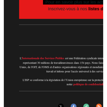
Pour en savoir plus sur les activ
Inscrivez-vous à nos
listes de
L'
Internationale des Services Publics
est une Fédération syndicale internat
représentant 30 millions de travailleurs/euses dans 154 pays. Nous faisons
Unies, de l'OIT, de l'OMS et d'autres organisations régionales et mondiales. 
travail et luttons pour l'accès universel à des services 
L'ISP se conforme à la législation de l’Union européenne sur la protection d
notre
politique de confidentialité
.