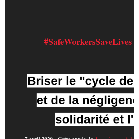
#SafeWorkersSaveLives 
Briser le "cycle de
et de la négligenc
solidarité et l'