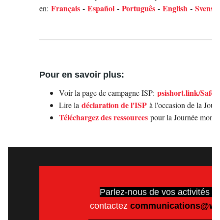
Français
-
Español
-
Português
-
English
-
Svensk
en:
Pour en savoir plus:
psishort.link/Saf
Voir la page de campagne ISP:
déclaration de l'ISP
Lire la
à l'occasion de la Jour
Téléchargez des ressources
pour la Journée mondia
Parlez-nous de vos activités s
contactez
communications@wor