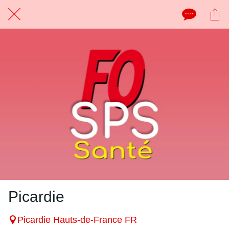
Picardie
Picardie Hauts-de-France FR