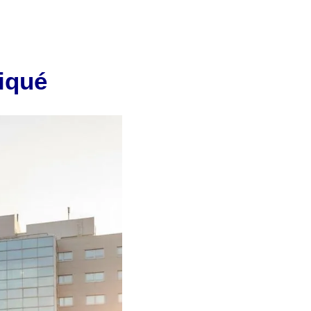
niqué