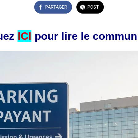
PARTAGER
POST
uez
ICI
pour lire le commu