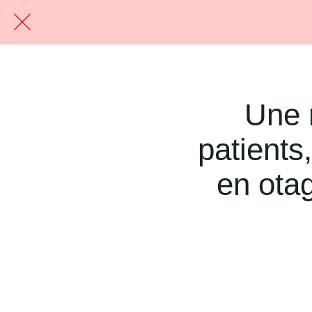
Une n
patients,
en otag