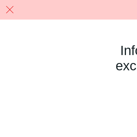
In
exc