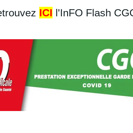
etrouvez
ICI
l'InFO Flash C