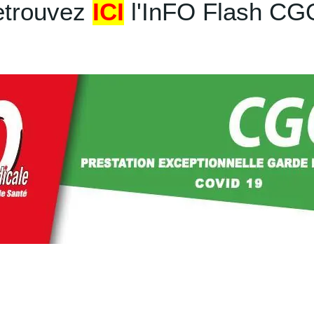
etrouvez
ICI
l'InFO Flash C