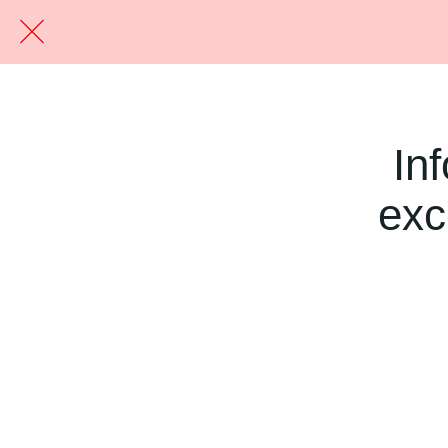
In
exc